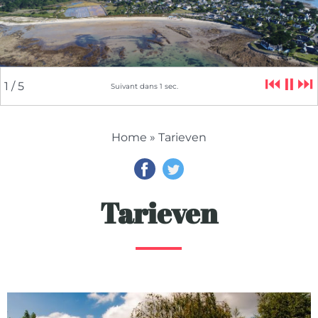
⏮
⏸
⏭
2
/ 5
Suivant dans
5
sec.
Home
» Tarieven
Tarieven