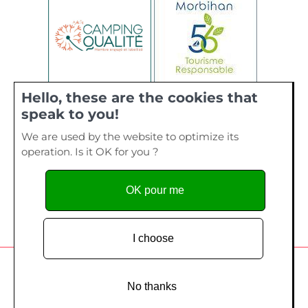
Hello, these are the cookies that
speak to you!
We are used by the website to optimize its
operation. Is it OK for you ?
OK pour me
I choose
Camping de La Plage, 40 bis rue de Kervourden – Plage de
Kervilen, 56 470 La Trinité sur Mer - Tel. 02 97 55 73 28
No thanks
Copyright since 2014
Création site Internet
- Edelweiss Studio /
Création