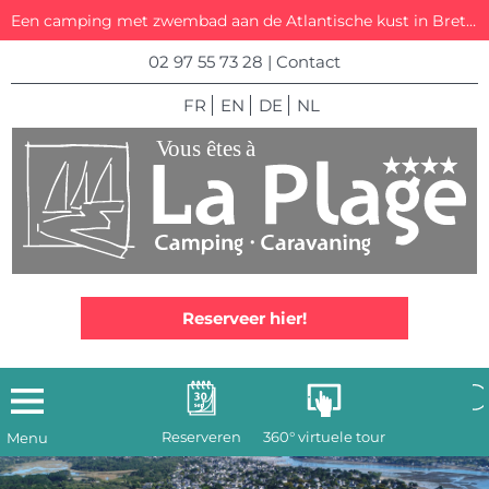
Een camping met zwembad aan de Atlantische kust in Bretagne
02 97 55 73 28
|
Contact
FR
EN
DE
NL
Reserveer hier!
Reserveren
360° virtuele tour
Menu