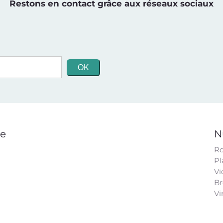
Restons en contact grâce aux réseaux sociaux
ge
N
Ro
Pl
Vi
Br
Vi