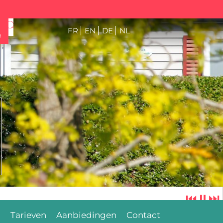
FR
EN
DE
NL
g
⏮
⏸
⏭
n
Tarieven
Aanbiedingen
Contact