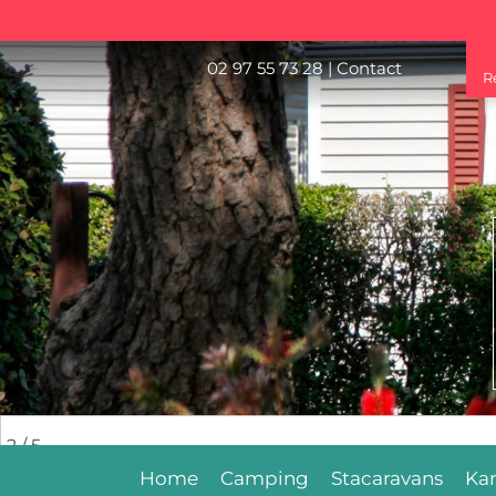
02 97 55 73 28
|
Contact
R
2
/ 5
Home
Camping
Stacaravans
Ka