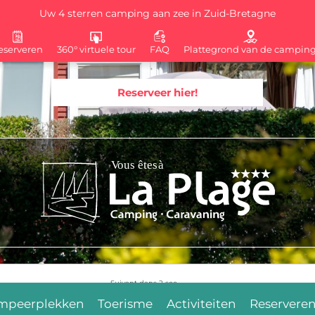
Uw 4 sterren camping aan zee in Zuid-Bretagne
eserveren
360° virtuele tour
FAQ
Plattegrond van de campin
Reserveer hier!
Suivant dans
1
sec.
mpeerplekken
Toerisme
Activiteiten
Reservere