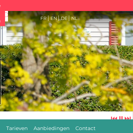
e
FR
EN
DE
NL
g
⏮
⏸
⏭
n
Tarieven
Aanbiedingen
Contact