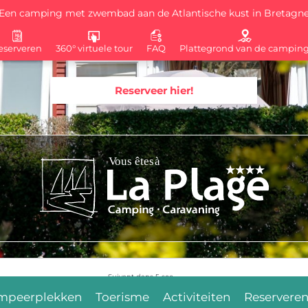
Een camping met zwembad aan de Atlantische kust in Bretagn
eserveren
360° virtuele tour
FAQ
Plattegrond van de campin
Reserveer hier!
Suivant dans
4
sec.
mpeerplekken
Toerisme
Activiteiten
Reservere