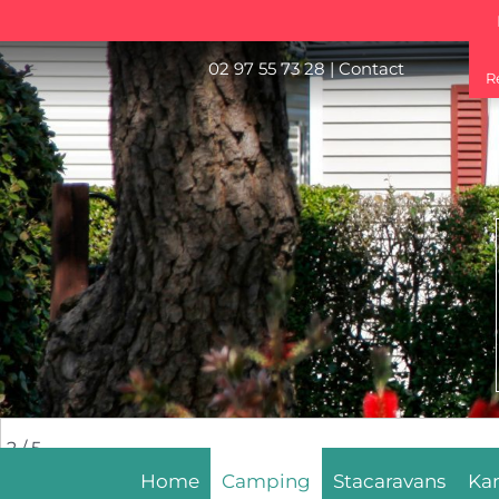
02 97 55 73 28
|
Contact
R
2
/ 5
Home
Camping
Stacaravans
Ka