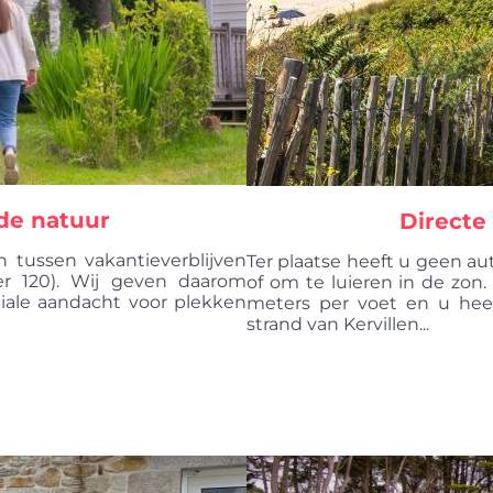
de natuur
Directe
 tussen vakantieverblijven
Ter plaatse heeft u geen 
r 120). Wij geven daarom
of om te luieren in de zon.
iale aandacht voor plekken
meters per voet en u hee
strand van Kervillen...