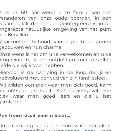
Al sinds 60 jaar werkt onze familie aan het
veranderen van onze oude boerderij in een
vakantieplek die perfect geïntegreerd is in de
ongerepte natuurlijke omgeving van het punt
van Kervillen.
Maar met het behoudt van de prachtige stenen
gebouwen en hun charme.
Onze wens is het om u te verwelkomen en u de
omgeving te laten ontdekken met dezelfde
liefde die wij ervoor hebben.
Hiervoor is de camping in de loop der jaren
geëvolueerd met behoud van zijn familiesfeer.
Wij wilden een plek waar men zich goed, kalm
en ontspannen voelt. Kort samengevat een
plek waar men goed leeft en die u laat
glimlachen!
Een team staat voor u klaar...
Onze camping is ook een team wat u verzekert