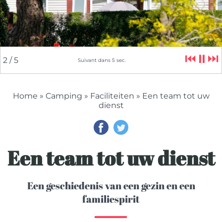
⏮
⏸
⏭
2
/ 5
Suivant dans
5
sec.
Home
»
Camping
»
Faciliteiten
» Een team tot uw
dienst
Een team tot uw dienst
Een geschiedenis van een gezin en een
familiespirit