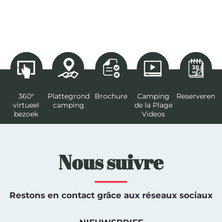
360°
Plattegrond
Brochure
Camping
Reserveren
virtueel
camping
de la Plage
bezoek
Videos
Nous suivre
Restons en contact grâce aux réseaux sociaux