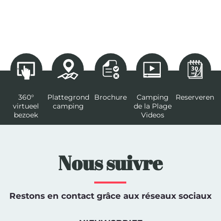
360°
Plattegrond
Brochure
Camping
Reserveren
virtueel
camping
de la Plage
bezoek
Videos
Nous suivre
Restons en contact grâce aux réseaux sociaux