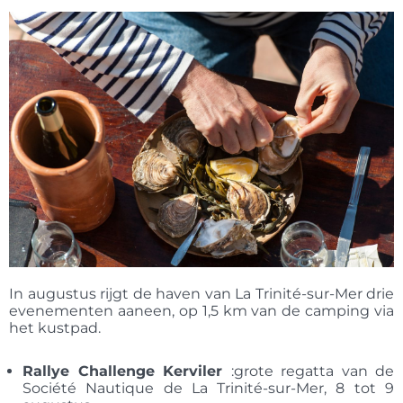
In augustus rijgt de haven van La Trinité-sur-Mer drie
evenementen aaneen, op 1,5 km van de camping via
het kustpad.
Rallye Challenge Kerviler
:grote regatta van de
Société Nautique de La Trinité-sur-Mer, 8 tot 9