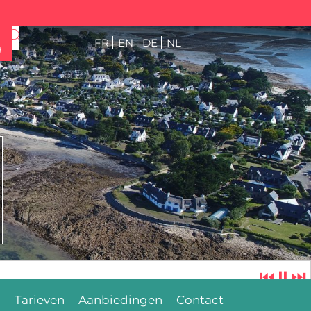
FR
EN
DE
NL
g
⏮
⏸
⏭
n
Tarieven
Aanbiedingen
Contact