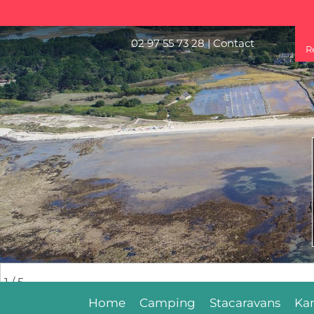
02 97 55 73 28
|
Contact
R
2
/ 5
Home
Camping
Stacaravans
Ka