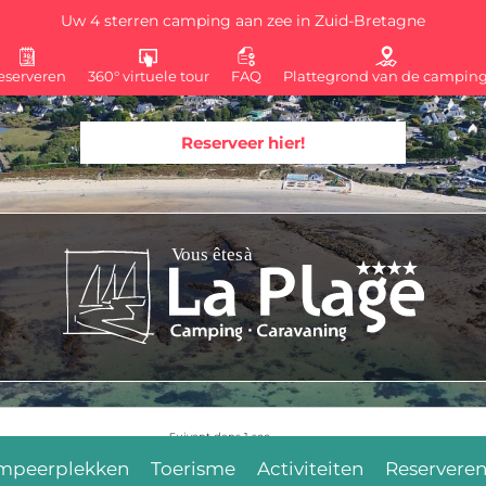
Uw 4 sterren camping aan zee in Zuid-Bretagne
eserveren
360° virtuele tour
FAQ
Plattegrond van de campin
Reserveer hier!
Suivant dans
5
sec.
mpeerplekken
Toerisme
Activiteiten
Reservere