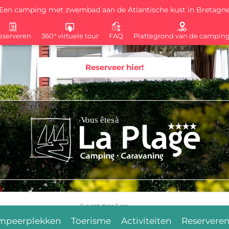
Een camping met zwembad aan de Atlantische kust in Bretagn
eserveren
360° virtuele tour
FAQ
Plattegrond van de campin
Reserveer hier!
Suivant dans
4
sec.
mpeerplekken
Toerisme
Activiteiten
Reservere