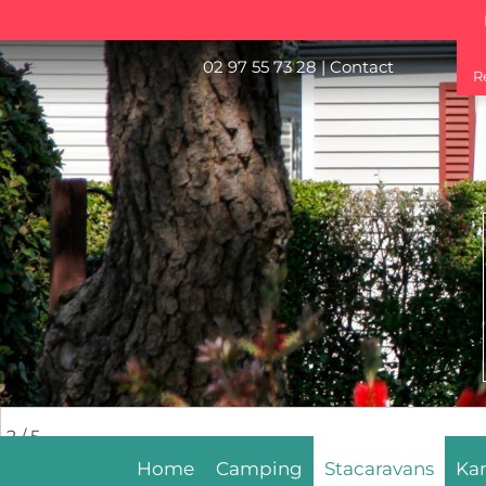
02 97 55 73 28
|
Contact
R
2
/ 5
Home
Camping
Stacaravans
Ka