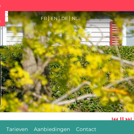
e
FR
EN
DE
NL
g
⏮
⏸
⏭
n
Tarieven
Aanbiedingen
Contact