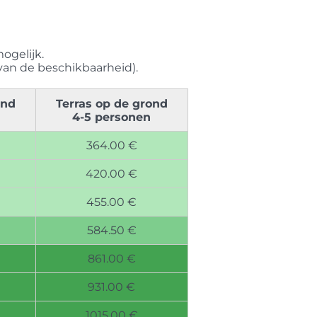
mogelijk.
van de beschikbaarheid).
ond
Terras op de grond
4-5 personen
364.00 €
420.00 €
455.00 €
584.50 €
861.00 €
931.00 €
1015.00 €