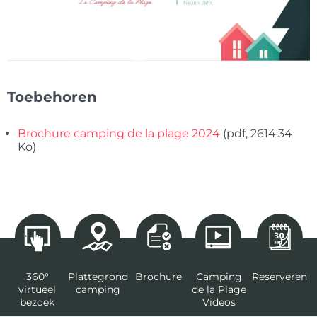
Toebehoren
Brochure camping de la plage 2024
(pdf, 2614.34
Ko)
360°
Plattegrond
Brochure
Camping
Reserveren
virtueel
camping
de la Plage
bezoek
Videos