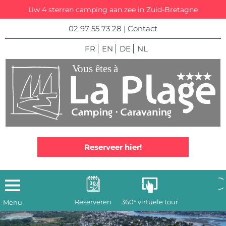
Uw 4 sterren camping aan zee in Zuid-Bretagne
02 97 55 73 28
|
Contact
FR
EN
DE
NL
Reserveer hier!
Reserveren
360° virtuele tour
Menu