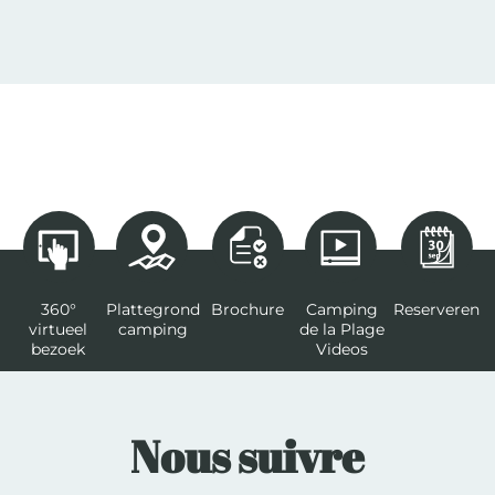
360°
Plattegrond
Brochure
Camping
Reserveren
virtueel
camping
de la Plage
bezoek
Videos
Nous suivre