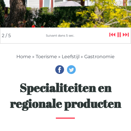
⏮
⏸
⏭
2
/ 5
Suivant dans
4
sec.
Home
»
Toerisme
»
Leefstijl
» Gastronomie
Specialiteiten en
regionale producten