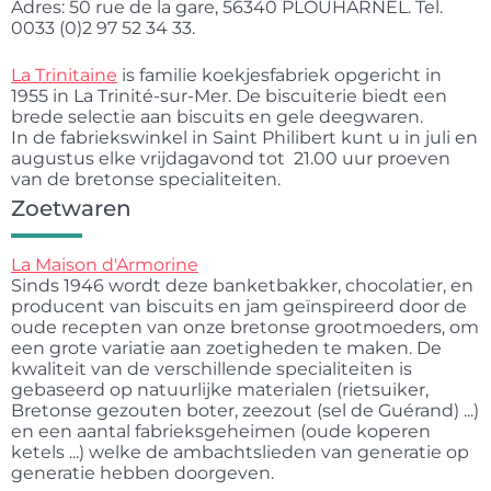
Adres: 50 rue de la gare, 56340 PLOUHARNEL. Tel.
0033 (0)2 97 52 34 33.
La Trinitaine
is familie koekjesfabriek opgericht in
1955 in La Trinité-sur-Mer. De biscuiterie biedt een
brede selectie aan biscuits en gele deegwaren.
In de fabriekswinkel in Saint Philibert kunt u in juli en
augustus elke vrijdagavond tot 21.00 uur proeven
van de bretonse specialiteiten.
Zoetwaren
La Maison d'Armorine
Sinds 1946 wordt deze banketbakker, chocolatier, en
producent van biscuits en jam geïnspireerd door de
oude recepten van onze bretonse grootmoeders, om
een grote variatie aan zoetigheden te maken. De
kwaliteit van de verschillende specialiteiten is
gebaseerd op natuurlijke materialen (rietsuiker,
Bretonse gezouten boter, zeezout (sel de Guérand) ...)
en een aantal fabrieksgeheimen (oude koperen
ketels ...) welke de ambachtslieden van generatie op
generatie hebben doorgeven.