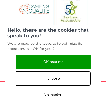
Hello, these are the cookies that
speak to you!
We are used by the website to optimize its
operation. Is it OK for you ?
OK pour me
I choose
Camping de La Plage, 40 bis rue de Kervourden – Plage de
Kervilen, 56 470 La Trinité sur Mer - Tel. 02 97 55 73 28
No thanks
Copyright since 2014
Création site Internet
- Edelweiss Studio /
Création
graphique
- Mon Atelier Coloré