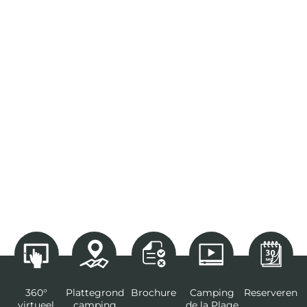
360°
Plattegrond
Brochure
Camping
Reserveren
virtueel
camping
de la Plage