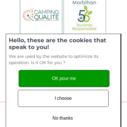
Hello, these are the cookies that
speak to you!
We are used by the website to optimize its
operation. Is it OK for you ?
OK pour me
I choose
Camping de La Plage, 40 bis rue de Kervourden – Plage de
Kervilen, 56 470 La Trinité sur Mer - Tel. 02 97 55 73 28
No thanks
Copyright since 2014
Création site Internet
- Edelweiss Studio /
Création