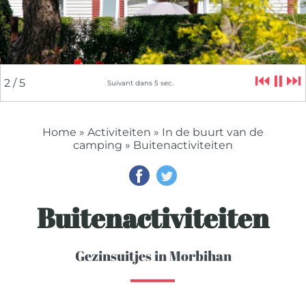
⏮
⏸
⏭
2
/ 5
Suivant dans
5
sec.
Home
»
Activiteiten
»
In de buurt van de
camping
» Buitenactiviteiten
Buitenactiviteiten
Gezinsuitjes in Morbihan