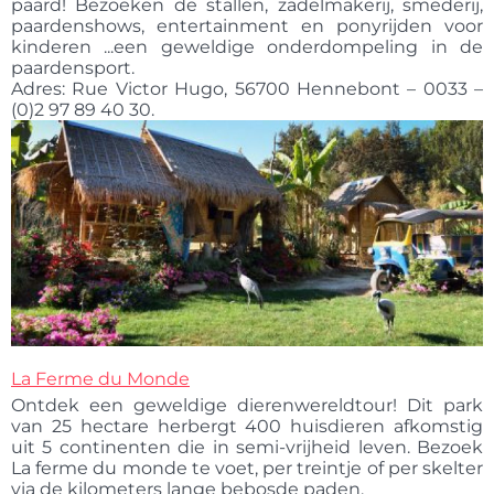
paard! Bezoeken de stallen, zadelmakerij, smederij,
paardenshows, entertainment en ponyrijden voor
kinderen ...een geweldige onderdompeling in de
paardensport.
Adres: Rue Victor Hugo, 56700 Hennebont – 0033 –
(0)2 97 89 40 30.
La Ferme du Monde
Ontdek een geweldige dierenwereldtour! Dit park
van 25 hectare herbergt 400 huisdieren afkomstig
uit 5 continenten die in semi-vrijheid leven. Bezoek
La ferme du monde te voet, per treintje of per skelter
via de kilometers lange bebosde paden.