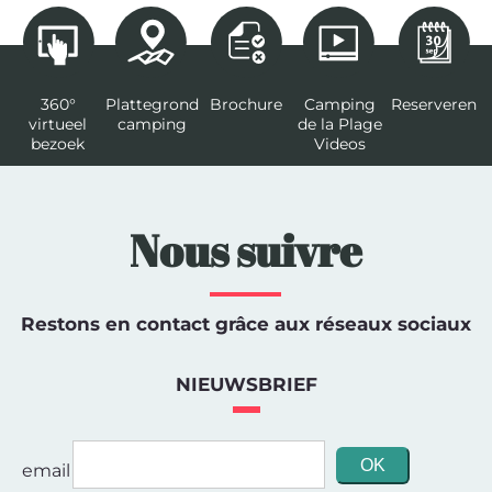
360°
Plattegrond
Brochure
Camping
Reserveren
virtueel
camping
de la Plage
bezoek
Videos
Nous suivre
Restons en contact grâce aux réseaux sociaux
NIEUWSBRIEF
email