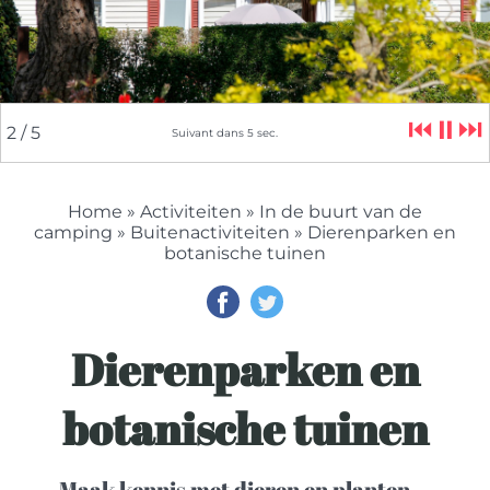
⏮
⏸
⏭
2
/ 5
Suivant dans
4
sec.
Home
»
Activiteiten
»
In de buurt van de
camping
»
Buitenactiviteiten
» Dierenparken en
botanische tuinen
Dierenparken en
botanische tuinen
Maak kennis met dieren en planten ...